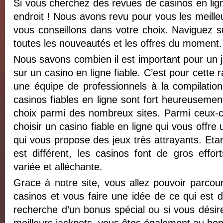
Si vous cherchez des revues de casinos en lign
endroit ! Nous avons revu pour vous les meille
vous conseillons dans votre choix. Naviguez su
toutes les nouveautés et les offres du moment.
Nous savons combien il est important pour un 
sur un casino en ligne fiable. C’est pour cette
une équipe de professionnels à la compilation
casinos fiables en ligne sont fort heureuseme
choix parmi des nombreux sites. Parmi ceux-c
choisir un casino fiable en ligne qui vous off
qui vous propose des jeux très attrayants. Et
est différent, les casinos font de gros effo
variée et alléchante.
Grace à notre site, vous allez pouvoir parcour
casinos et vous faire une idée de ce qui est d
recherche d’un bonus spécial ou si vous désire