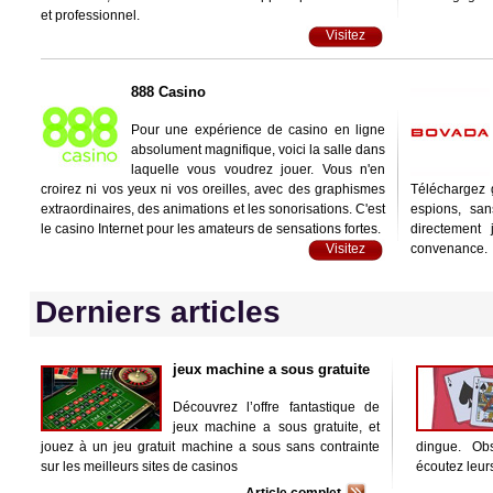
et professionnel.
Visitez
888 Casino
Pour une expérience de casino en ligne
absolument magnifique, voici la salle dans
laquelle vous voudrez jouer. Vous n'en
croirez ni vos yeux ni vos oreilles, avec des graphismes
Téléchargez 
extraordinaires, des animations et les sonorisations. C'est
espions, sa
le casino Internet pour les amateurs de sensations fortes.
directement 
Visitez
convenance.
Derniers articles
jeux machine a sous gratuite
Découvrez l’offre fantastique de
jeux machine a sous gratuite, et
jouez à un jeu gratuit machine a sous sans contrainte
dingue. Ob
sur les meilleurs sites de casinos
écoutez leur