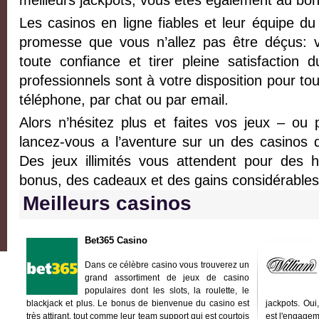
meilleurs jackpots, vous êtes également au bon
Les casinos en ligne fiables et leur équipe du 
promesse que vous n’allez pas être déçus: v
toute confiance et tirer pleine satisfaction
professionnels sont à votre disposition pour to
téléphone, par chat ou par email.
Alors n’hésitez plus et faites vos jeux – ou p
lancez-vous a l’aventure sur un des casinos 
Des jeux illimités vous attendent pour des h
bonus, des cadeaux et des gains considérables
Meilleurs casinos
Bet365 Casino
Dans ce célèbre casino vous trouverez un
grand assortiment de jeux de casino
populaires dont les slots, la roulette, le
blackjack et plus. Le bonus de bienvenue du casino est
jackpots. Oui
très attirant, tout comme leur team support qui est courtois
est l'engageme