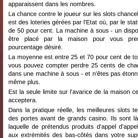
apparaissent dans les nombres.
La chance contre le joueur sur les slots chance
est des loteries gérées par l'Etat où, par le st
de 50 pour cent. La machine à sous - un disposi
être placé par la maison pour vous pren
pourcentage désiré.
La moyenne est entre 25 et 70 pour cent de tou
vous pouvez compter perdre 25 cents de cha
dans une machine à sous - et n'êtes pas étonné
même plus.
Est la seule limite sur l'avarice de la maison c
acceptera.
Dans la pratique réelle, les meilleures slots 
des portes avant de grands casino. Ils sont 
laquelle de prétendus produits d'appel d'appe
aux extrémités des bas-côtés dans votre super